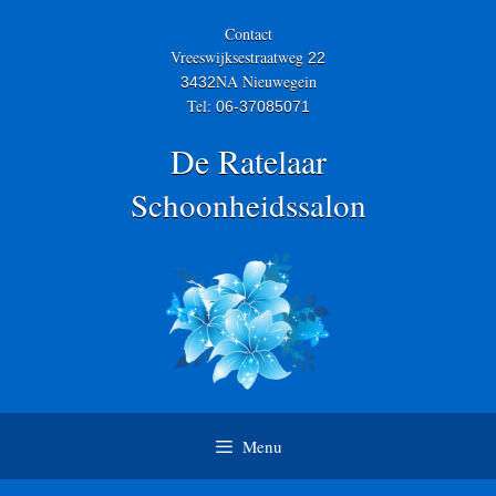
Skip
to
Contact
content
Vreeswijksestraatweg
22
NA Nieuwegein
3432
Tel:
06-37085071
De Ratelaar
Schoonheidssalon
Menu