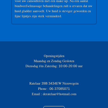
voor uw camoufleren met een make up. Na een aantal
bindweefselmassage behandelingen zult u ervaren dat uw
huid gladder aanvoelt. Uw huid is steviger geworden en
fijne lijntjes zijn sterk verminderd.
Openingstijden
Maandag en Zondag Gesloten
Diensdag t/m Zaterdag:
uur
10:00-20:00
Ratelaar
B
EW Nieuwegein
39
3434
Phone :
06-37085071
Email : deratelaar@hotmail.com