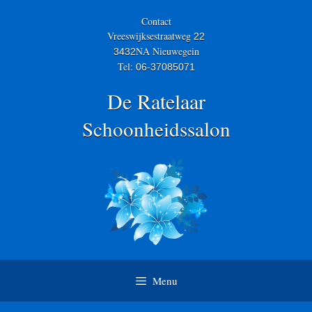
Skip
to
Contact
content
Vreeswijksestraatweg
22
NA Nieuwegein
3432
Tel:
06-37085071
De Ratelaar
Schoonheidssalon
Menu