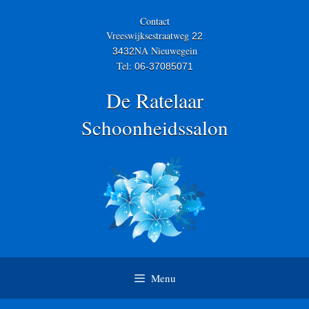
Skip
to
Contact
content
Vreeswijksestraatweg
22
NA Nieuwegein
3432
Tel:
06-37085071
De Ratelaar
Schoonheidssalon
Menu